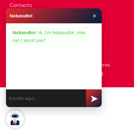
Contacto
✕
NobasuBot
Síguenos En:
NobasuBot:
Hi, I'm NobasuBot. How
can I assist you?
© 2026 Desarrollado por Nobasu Consultores.
Consulta nuestra
Política de Privacidad
.
➤
Log-in