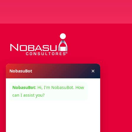
✕
NobasuBot
Menú
NobasuBot:
Hi, I'm NobasuBot. How
Nosotros
can I assist you?
Servicios
Contacto
Síguenos En: