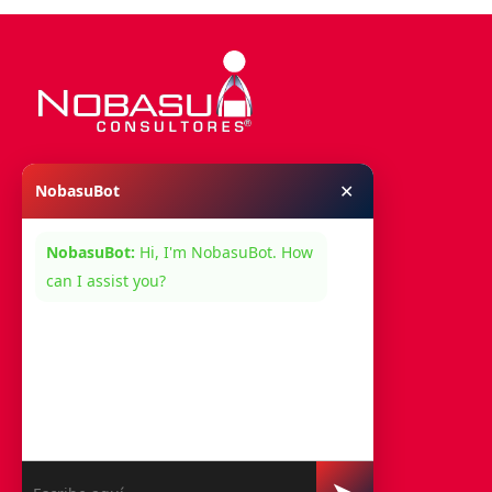
✕
NobasuBot
Menú
NobasuBot:
Hi, I'm NobasuBot. How
Nosotros
can I assist you?
Servicios
Contacto
Síguenos En: