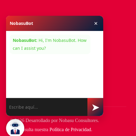
✕
NobasuBot
Menú
NobasuBot:
Hi, I'm NobasuBot. How
Nosotros
can I assist you?
Servicios
Contacto
Síguenos En:
➤
© 2026 Desarrollado por Nobasu Consultores.
Consulta nuestra
Política de Privacidad
.