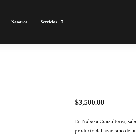
Nosotros
Servicios
Turismo
Certi
Empresariales
Business Bl
Aline
Siste
Gubernamentales
Desar
Certi
Servi
ISO 
$
3,500.00
ISO 
COA
En Nobasu Consultores, sabem
producto del azar, sino de u