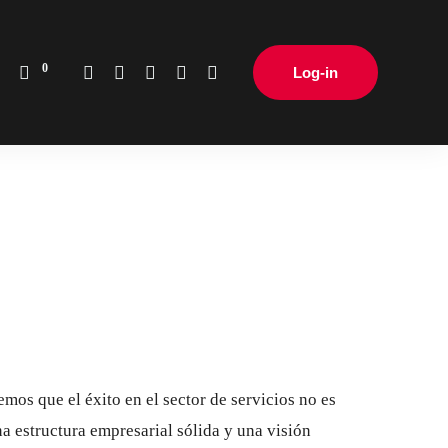
0
Log-in
ficaciones
ueprint 2026
ación
ma de Gestión Ambiental
rollo de Estándares
ficaciones
cios Complementarios
9000
14000
CHING
os que el éxito en el sector de servicios no es
na estructura empresarial sólida y una visión