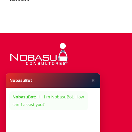
Añadir al carrito
✕
NobasuBot
Menú
NobasuBot:
Hi, I'm NobasuBot. How
Nosotros
can I assist you?
Servicios
Contacto